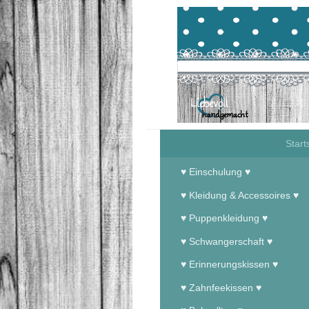
LouMas Welt
Start
♥ Einschulung ♥
♥ Kleidung & Accessoires ♥
♥ Puppenkleidung ♥
♥ Schwangerschaft ♥
♥ Erinnerungskissen ♥
♥ Zahnfeekissen ♥