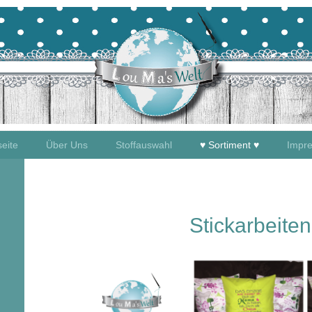
seite
Über Uns
Stoffauswahl
♥ Sortiment ♥
Impr
Stickarbeiten