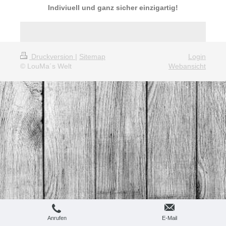
Indiviuell und ganz sicher einzigartig!
Druckversion
|
Sitemap
Login
© LouMa´s Welt
Webansicht
Anrufen
E-Mail